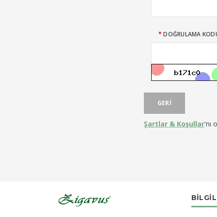
DOĞRULAMA KODU
GERI
Şartlar & Koşullar
'nı
BILGI