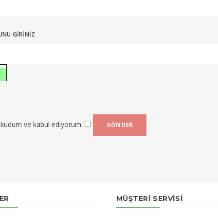
NU GIRINIZ
 okudum ve kabul ediyorum.
LER
MÜŞTERI SERVISI