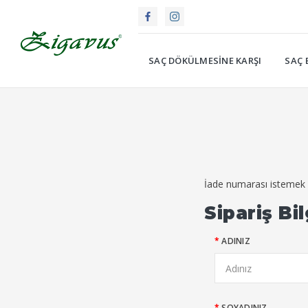
SAÇ DÖKÜLMESINE KARŞI
SAÇ 
İade numarası istemek i
Sipariş Bil
ADINIZ
SOYADINIZ