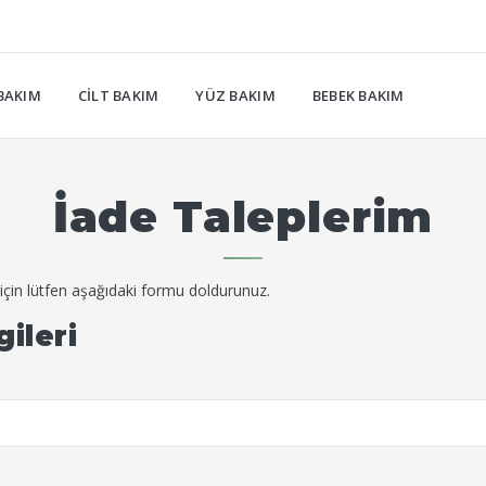
BAKIM
CILT BAKIM
YÜZ BAKIM
BEBEK BAKIM
İade Taleplerim
çin lütfen aşağıdaki formu doldurunuz.
gileri