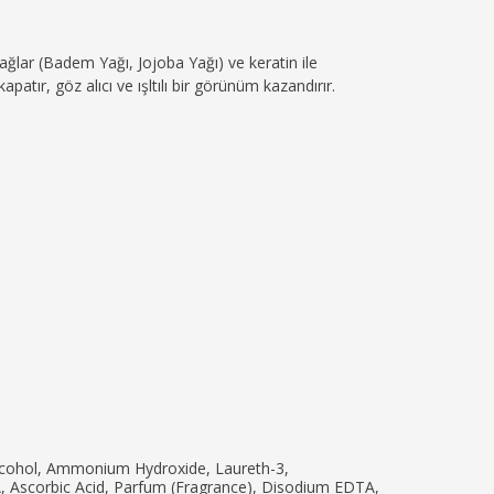
yağlar (Badem Yağı, Jojoba Yağı) ve keratin ile
apatır, göz alıcı ve ışltılı bir görünüm kazandırır.
n Alcohol, Ammonium Hydroxide, Laureth-3,
, Ascorbic Acid, Parfum (Fragrance), Disodium EDTA,