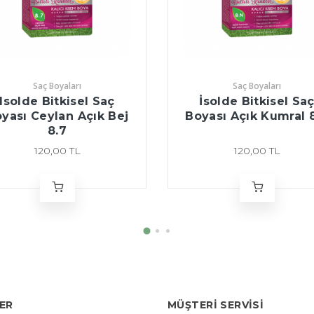
Saç Boyaları
Saç Boyaları
Isolde Bitkisel Saç
İsolde Bitkisel Sa
yası Ceylan Açık Bej
Boyası Açık Kumral 
8.7
120,00 TL
120,00 TL
LER
MÜŞTERI SERVISI