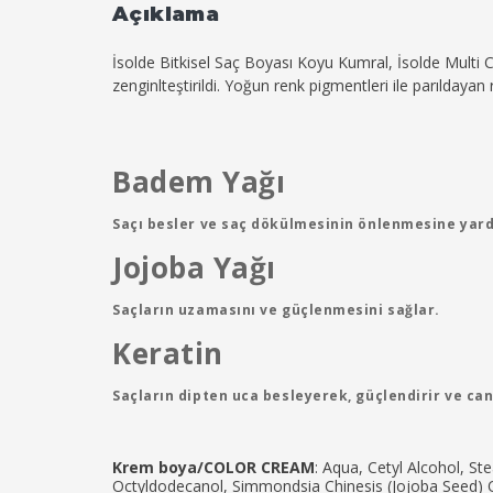
Açıklama
İsolde Bitkisel Saç Boyası
Koyu Kumral
, İsolde Multi 
zenginlteştirildi. Yoğun renk pigmentleri ile parıldayan r
Badem Yağı
Saçı besler ve saç dökülmesinin önlenmesine yard
Jojoba Yağı
Saçların uzamasını ve güçlenmesini sağlar.
Keratin
Saçların dipten uca besleyerek, güçlendirir ve can
Krem boya/COLOR CREAM
: Aqua, Cetyl Alcohol, St
Octyldodecanol, Simmondsia Chinesis (Jojoba Seed) 