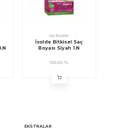
Saç Boyaları
ç
İsolde Bitkisel Saç
İsol
8.N
Boyası Siyah 1.N
Boyas
120,00 TL
EKSTRALAR