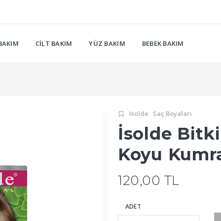
BAKIM
CILT BAKIM
YÜZ BAKIM
BEBEK BAKIM
Isolde
Saç Boyaları
İsolde Bitk
Koyu Kumr
120,00 TL
ADET