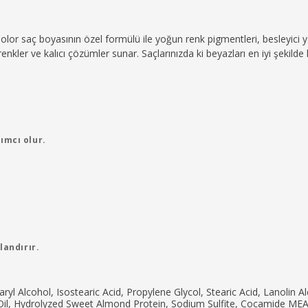
Color saç boyasının özel formülü ile yoğun renk pigmentleri, besleyici 
enkler ve kalıcı çözümler sunar. Saçlarınızda ki beyazları en iyi şekilde k
ımcı olur.
landırır.
earyl Alcohol, Isostearic Acid, Propylene Glycol, Stearic Acid, Lanoli
Oil, Hydrolyzed Sweet Almond Protein, Sodium Sulfite, Cocamide MEA