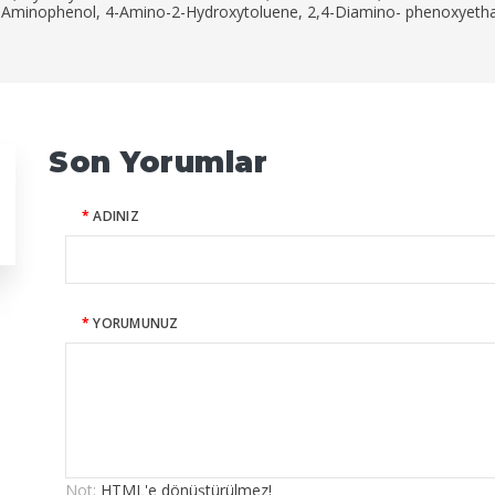
-Aminophenol, 4-Amino-2-Hydroxytoluene, 2,4-Diamino- phenoxyethan
Son Yorumlar
ADINIZ
YORUMUNUZ
Not:
HTML'e dönüştürülmez!