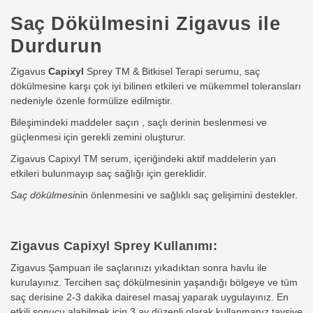
Saç Dökülmesini Zigavus ile
Durdurun
Zigavus
Capixyl
Sprey TM & Bitkisel Terapi serumu, saç
dökülmesine karşı çok iyi bilinen etkileri ve mükemmel toleransları
nedeniyle özenle formülize edilmiştir.
Bileşimindeki maddeler saçın , saçlı derinin beslenmesi ve
güçlenmesi için gerekli zemini oluşturur.
Zigavus Capixyl TM serum, içeriğindeki aktif maddelerin yan
etkileri bulunmayıp saç sağlığı için gereklidir.
Saç dökülmesi
nin önlenmesini ve sağlıklı saç gelişimini destekler.
Zigavus Capixyl Sprey Kullanımı:
Zigavus Şampuan ile saçlarınızı yıkadıktan sonra havlu ile
kurulayınız. Tercihen saç dökülmesinin yaşandığı bölgeye ve tüm
saç derisine 2-3 dakika dairesel masaj yaparak uygulayınız. En
etkili sonucu alabilmek için 3 ay düzenli olarak kullanmanız tavsiye